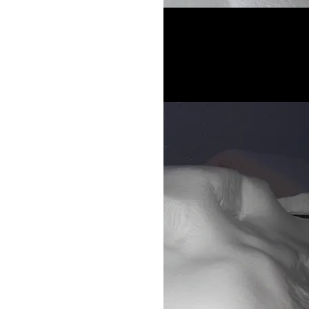
Au coe
Peisey
de cha
abords
jusqu'
In the h
Vanoise 