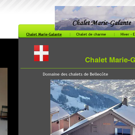
let Marie-Galante Paradis
Chalet de charme
Hiver - Eté
Location du chalet
Local
Chalet Marie-Galante - Vallandry
s chalets de Bellecôte frpopam
@gmail.com
+33 6