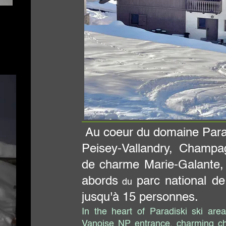
ur du domaine Paradiski (Les Arcs, La Pl
-Vallandry, Champagny en Vanoise) le c
rme Marie-Galante, situé sur les pistes e
parc national de la Vanoise, peut accue
du
à 15 personnes.
eart of Paradiski ski area, located on the slopes an
NP entrance, charming chalet Marie-Galante accomm