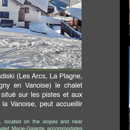
agne,
halet
t aux
illir
d near
odates